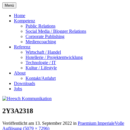
Zum
Menü
Inhalt
springen
Home
Kompetenz
Public Relations
Social Media / Blogger Relations
Corporate Publishing
Mediencoaching
Referenz
Wirtschaft / Handel
Hotellerie / Projektentwicklung
Technologie / IT
Kultur / Lifestyle
About
Kontakt/Anfahrt
Downloads
Jobs
2Y3A2318
Veröffentlicht am
13. September 2022
in
Praemium Imperiale
Volle
Auflösung (5079 × 7296)