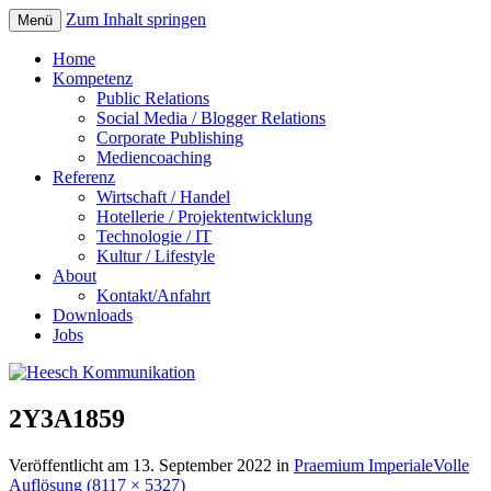
Zum Inhalt springen
Menü
Home
Kompetenz
Public Relations
Social Media / Blogger Relations
Corporate Publishing
Mediencoaching
Referenz
Wirtschaft / Handel
Hotellerie / Projektentwicklung
Technologie / IT
Kultur / Lifestyle
About
Kontakt/Anfahrt
Downloads
Jobs
2Y3A1859
Veröffentlicht am
13. September 2022
in
Praemium Imperiale
Volle
Auflösung (8117 × 5327)