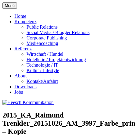
Zum
Menü
Inhalt
springen
Home
Kompetenz
Public Relations
Social Media / Blogger Relations
Corporate Publishing
Mediencoaching
Referenz
Wirtschaft / Handel
Hotellerie / Projektentwicklung
Technologie / IT
Kultur / Lifestyle
About
Kontakt/Anfahrt
Downloads
Jobs
2015_KA_Raimund
Trenkler_20151026_AM_3997_Farbe_prin
– Kopie