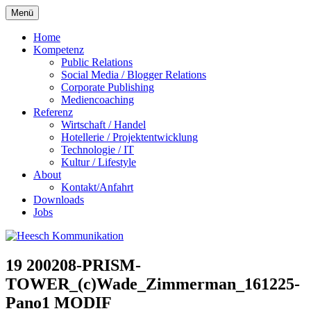
Zum
Menü
Inhalt
springen
Home
Kompetenz
Public Relations
Social Media / Blogger Relations
Corporate Publishing
Mediencoaching
Referenz
Wirtschaft / Handel
Hotellerie / Projektentwicklung
Technologie / IT
Kultur / Lifestyle
About
Kontakt/Anfahrt
Downloads
Jobs
19 200208-PRISM-
TOWER_(c)Wade_Zimmerman_161225-
Pano1 MODIF