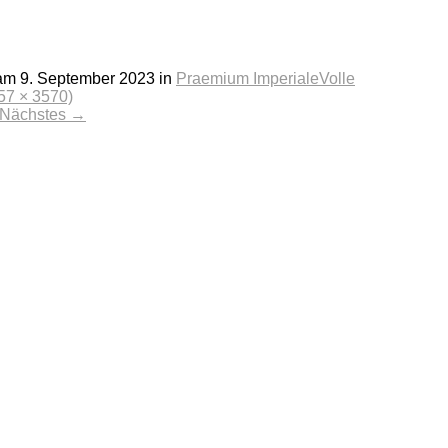
 am
9. September 2023
in
Praemium Imperiale
Volle
57 × 3570)
Nächstes
→