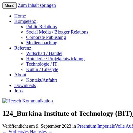
Zum Inhalt springen
Menü
Home
Kompetenz
Public Relations
Social Media / Blogger Relations
Corporate Publishing
Mediencoaching
Referenz
Wirtschaft / Handel
Hotellerie / Projektentwicklung
Technologie / IT
Kultur / Lifestyle
About
Kontakt/Anfahrt
Downloads
Jobs
124_Burkina Institute of Technology (BIT)
Veröffentlicht am
9. September 2023
in
Praemium Imperiale
Volle Au
←
Vorheriges
Nächstes
→