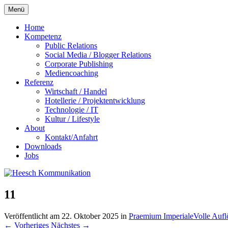
Zum
Menü
Inhalt
springen
Home
Kompetenz
Public Relations
Social Media / Blogger Relations
Corporate Publishing
Mediencoaching
Referenz
Wirtschaft / Handel
Hotellerie / Projektentwicklung
Technologie / IT
Kultur / Lifestyle
About
Kontakt/Anfahrt
Downloads
Jobs
11
Veröffentlicht am
22. Oktober 2025
in
Praemium Imperiale
Volle Auf
←
Vorheriges
Nächstes
→