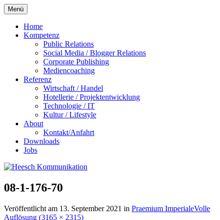
Zum
Menü
Inhalt
springen
Home
Kompetenz
Public Relations
Social Media / Blogger Relations
Corporate Publishing
Mediencoaching
Referenz
Wirtschaft / Handel
Hotellerie / Projektentwicklung
Technologie / IT
Kultur / Lifestyle
About
Kontakt/Anfahrt
Downloads
Jobs
08-1-176-70
Veröffentlicht am
13. September 2021
in
Praemium Imperiale
Volle
Auflösung (3165 × 2315)