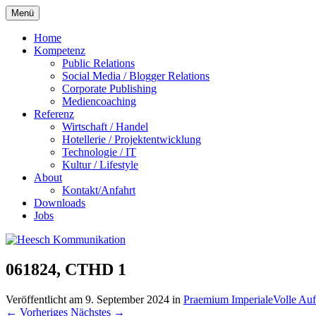
Zum
Menü
Inhalt
springen
Home
Kompetenz
Public Relations
Social Media / Blogger Relations
Corporate Publishing
Mediencoaching
Referenz
Wirtschaft / Handel
Hotellerie / Projektentwicklung
Technologie / IT
Kultur / Lifestyle
About
Kontakt/Anfahrt
Downloads
Jobs
061824, CTHD 1
Veröffentlicht am
9. September 2024
in
Praemium Imperiale
Volle Au
←
Vorheriges
Nächstes
→