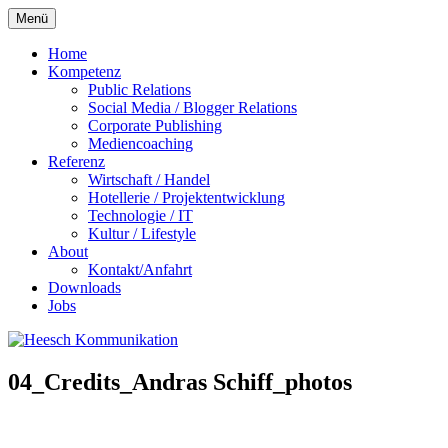
Zum
Menü
Inhalt
springen
Home
Kompetenz
Public Relations
Social Media / Blogger Relations
Corporate Publishing
Mediencoaching
Referenz
Wirtschaft / Handel
Hotellerie / Projektentwicklung
Technologie / IT
Kultur / Lifestyle
About
Kontakt/Anfahrt
Downloads
Jobs
04_Credits_Andras Schiff_photos