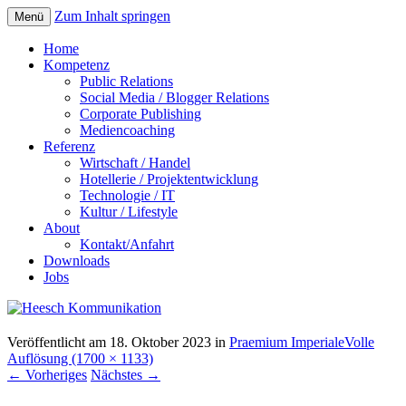
Zum Inhalt springen
Menü
Home
Kompetenz
Public Relations
Social Media / Blogger Relations
Corporate Publishing
Mediencoaching
Referenz
Wirtschaft / Handel
Hotellerie / Projektentwicklung
Technologie / IT
Kultur / Lifestyle
About
Kontakt/Anfahrt
Downloads
Jobs
Veröffentlicht am
18. Oktober 2023
in
Praemium Imperiale
Volle
Auflösung (1700 × 1133)
←
Vorheriges
Nächstes
→