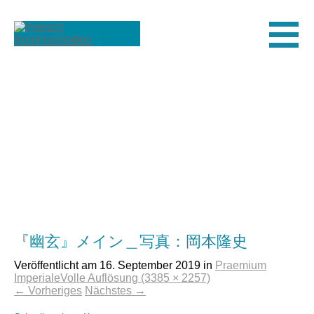
Men
『幽玄』メイン＿写真：岡本隆史
Veröffentlicht am
16. September 2019
in
Praemium
Imperiale
Volle Auflösung (3385 × 2257)
←
Vorheriges
Nächstes
→