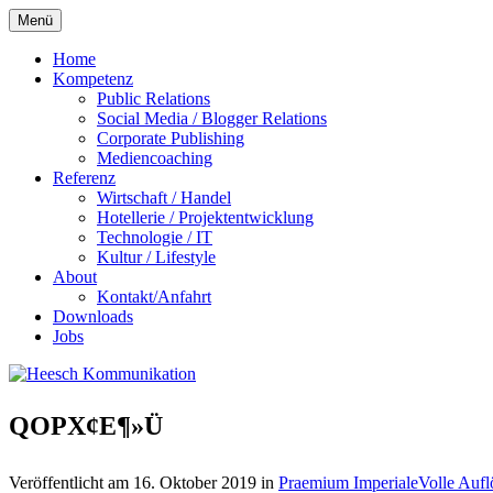
Zum
Menü
Inhalt
springen
Home
Kompetenz
Public Relations
Social Media / Blogger Relations
Corporate Publishing
Mediencoaching
Referenz
Wirtschaft / Handel
Hotellerie / Projektentwicklung
Technologie / IT
Kultur / Lifestyle
About
Kontakt/Anfahrt
Downloads
Jobs
QOPX¢E¶»Ü
Veröffentlicht am
16. Oktober 2019
in
Praemium Imperiale
Volle Auf