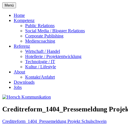
Zum
Menü
Inhalt
springen
Home
Kompetenz
Public Relations
Social Media / Blogger Relations
Corporate Publishing
Mediencoaching
Referenz
Wirtschaft / Handel
Hotellerie / Projektentwicklung
Technologie / IT
Kultur / Lifestyle
About
Kontakt/Anfahrt
Downloads
Jobs
Creditreform_1404_Pressemeldung Projek
Creditreform_1404_Pressemeldung Projekt Schulschwein