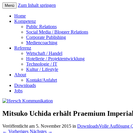
Zum Inhalt springen
Menü
Home
Kompetenz
Public Relations
Social Media / Blogger Relations
Corporate Publishing
Mediencoaching
Referenz
Wirtschaft / Handel
Hotellerie / Projektentwicklung
Technologie / IT
Kultur / Lifestyle
About
Kontakt/Anfahrt
Downloads
Jobs
Mitsuko Uchida erhält Praemium Imperia
Veröffentlicht am
5. November 2015
in
Downloads
Volle Auflösung 
←
Vorheriges
Nächstes
→