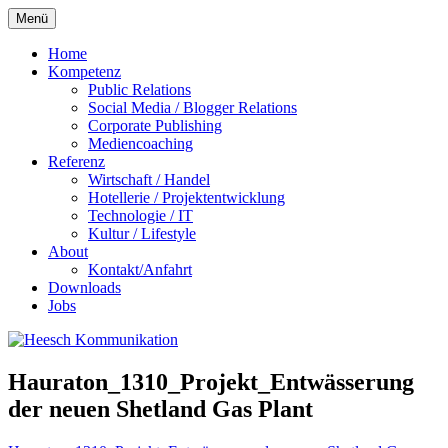
Zum
Menü
Inhalt
springen
Home
Kompetenz
Public Relations
Social Media / Blogger Relations
Corporate Publishing
Mediencoaching
Referenz
Wirtschaft / Handel
Hotellerie / Projektentwicklung
Technologie / IT
Kultur / Lifestyle
About
Kontakt/Anfahrt
Downloads
Jobs
Hauraton_1310_Projekt_Entwässerung
der neuen Shetland Gas Plant