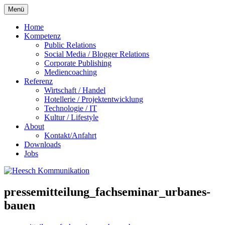
Zum
Menü
Inhalt
springen
Home
Kompetenz
Public Relations
Social Media / Blogger Relations
Corporate Publishing
Mediencoaching
Referenz
Wirtschaft / Handel
Hotellerie / Projektentwicklung
Technologie / IT
Kultur / Lifestyle
About
Kontakt/Anfahrt
Downloads
Jobs
pressemitteilung_fachseminar_urbanes-
bauen