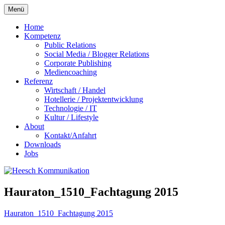
Zum
Menü
Inhalt
springen
Home
Kompetenz
Public Relations
Social Media / Blogger Relations
Corporate Publishing
Mediencoaching
Referenz
Wirtschaft / Handel
Hotellerie / Projektentwicklung
Technologie / IT
Kultur / Lifestyle
About
Kontakt/Anfahrt
Downloads
Jobs
Hauraton_1510_Fachtagung 2015
Hauraton_1510_Fachtagung 2015