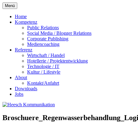
Zum
Menü
Inhalt
springen
Home
Kompetenz
Public Relations
Social Media / Blogger Relations
Corporate Publishing
Mediencoaching
Referenz
Wirtschaft / Handel
Hotellerie / Projektentwicklung
Technologie / IT
Kultur / Lifestyle
About
Kontakt/Anfahrt
Downloads
Jobs
Broschuere_Regenwasserbehandlung_Logis