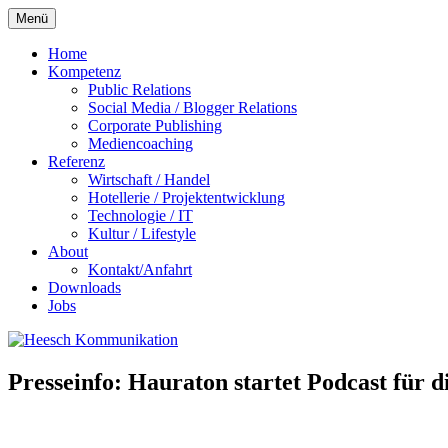
Zum
Menü
Inhalt
springen
Home
Kompetenz
Public Relations
Social Media / Blogger Relations
Corporate Publishing
Mediencoaching
Referenz
Wirtschaft / Handel
Hotellerie / Projektentwicklung
Technologie / IT
Kultur / Lifestyle
About
Kontakt/Anfahrt
Downloads
Jobs
Presseinfo: Hauraton startet Podcast für d