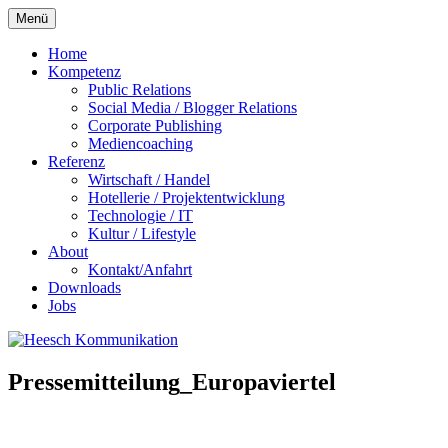
Zum
Menü
Inhalt
springen
Home
Kompetenz
Public Relations
Social Media / Blogger Relations
Corporate Publishing
Mediencoaching
Referenz
Wirtschaft / Handel
Hotellerie / Projektentwicklung
Technologie / IT
Kultur / Lifestyle
About
Kontakt/Anfahrt
Downloads
Jobs
Pressemitteilung_Europaviertel