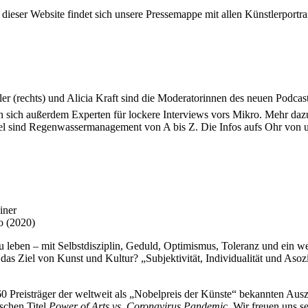
ieser Website findet sich unsere Pressemappe mit allen Künstlerportrai
 (rechts) und Alicia Kraft sind die Moderatorinnen des neuen Podcasts
n sich außerdem Experten für lockere Interviews vors Mikro. Mehr da
ffel sind Regenwassermanagement von A bis Z. Die Infos aufs Ohr vo
iner
o (2020)
leben – mit Selbstdisziplin, Geduld, Optimismus, Toleranz und ein weni
s Ziel von Kunst und Kultur? „Subjektivität, Individualität und Asozial
160 Preisträger der weltweit als „Nobelpreis der Künste“ bekannten Au
schen Titel
Power of Arts vs. Coronavirus Pandemic
. Wir freuen uns 