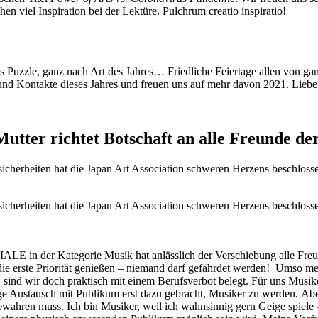
n viel Inspiration bei der Lektüre. Pulchrum creatio inspiratio!
es Puzzle, ganz nach Art des Jahres… Friedliche Feiertage allen von
 und Kontakte dieses Jahres und freuen uns auf mehr davon 2021. Lieb
r richtet Botschaft an alle Freunde de
herheiten hat die Japan Art Association schweren Herzens beschlossen
herheiten hat die Japan Art Association schweren Herzens beschlossen
IALE in der Kategorie Musik hat anlässlich der Verschiebung alle
 die erste Priorität genießen – niemand darf gefährdet werden! Umso me
n, sind wir doch praktisch mit einem Berufsverbot belegt. Für uns M
e Austausch mit Publikum erst dazu gebracht, Musiker zu werden. Aber 
wahren muss. Ich bin Musiker, weil ich wahnsinnig gern Geige spiele –