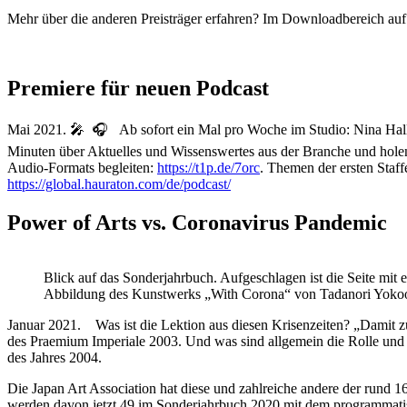
Mehr über die anderen Preisträger erfahren? Im Downloadbereich auf d
Premiere für neuen Podcast
Mai 2021.
🎤 🎧 Ab sofort ein Mal pro Woche im Studio: Nina Haller
Minuten über Aktuelles und Wissenswertes aus der Branche und hole
Audio-Formats begleiten:
https://t1p.de/7orc
. Themen der ersten Sta
https://global.hauraton.com/de/podcast/
Power of Arts vs. Coronavirus Pandemic
Blick auf das Sonderjahrbuch. Aufgeschlagen ist die Seite mit e
Abbildung des Kunstwerks „With Corona“ von Tadanori Yoko
Januar 2021. Was ist die Lektion aus diesen Krisenzeiten? „Damit zu 
des Praemium Imperiale 2003. Und was sind allgemein die Rolle und da
des Jahres 2004.
Die Japan Art Association hat diese und zahlreiche andere der rund 
werden davon jetzt 49 im Sonderjahrbuch 2020 mit dem programmati