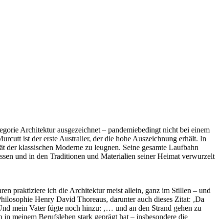
ie Architektur ausgezeichnet – pandemiebedingt nicht bei einem
rcutt ist der erste Australier, der die hohe Auszeichnung erhält. In
ität der klassischen Moderne zu leugnen. Seine gesamte Laufbahn
ssen und in den Traditionen und Materialien seiner Heimat verwurzelt
n praktiziere ich die Architektur meist allein, ganz im Stillen – und
 Philosophie Henry David Thoreaus, darunter auch dieses Zitat: ‚Da
‘ Und mein Vater fügte noch hinzu: ‚… und an den Strand gehen zu
h in meinem Berufsleben stark geprägt hat – insbesondere die