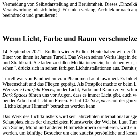
Vermeidung von Selbstdarstellung und Berühmtheit. Dieses ‚Einzelkäm
Verantwortung mit sich bringt. Für mich verlangt Architektur nach 
beeindruckt und gratulieren!
Wenn Licht, Farbe und Raum verschmelz
14. September 2021. Endlich wieder Kultur! Heute haben wir der 
Einer von ihnen ist James Turrell. Das Wesen seines Werks liegt in 
und Strahlkraft. Sie laden zu stillen Meditationen ein, bei denen wir
sehen“, drückt sich in seinen farbigen Lichtinstallationen aus. Damit
Turrell war von Kindheit an vom Phänomen Licht fasziniert. Es bildet
Wissenschaft und das Fliegen geprägt. Als Postpilot machte er beim 
Werkserie
Ganzfeld Pieces
, in der Licht, Farbe und Raum zu versch
Dark Spaces
führen uns vor Augen, dass es immer Licht gibt, auch wen
bei der Arbeit mit Licht im Freien. Er hat 102
Skyspaces
auf der ganz
„Lichtskulptur Himmel“ betrachtet werden kann.
Das Werk des Lichtkünstlers wird seit Jahrzehnten international ausg
Schauplatz eines der ehrgeizigsten Kunstwerke der Welt ist. Laut T
von Sonne, Mond und anderen Himmelskörpern orientieren, wird ein R
werden, um künftige Besucher um eine zutiefst persönliche und kosm