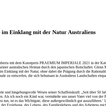
– im Einklang mit der Natur Australiens
anberra mit dem Kunstpreis PRAEMIUM IMPERIALE 2021 in der Kategor
seiner australischen Heimat durch den japanischen Botschafter. Glenn Mu
 im Einklang mit der Natur, ohne dabei die Prägung durch die Rational
de zu entwerfen, die sich behutsam in Australiens Landschaften einpa
te und hingebungsvolle Wesen seiner Schaffenskraft: „Seit über 50 Jahre
n. Als ich noch ein Kind war, vermittelte uns unser Vater viel von der
u tun, ist es das Wichtigste, diese außergewöhnlich gut auszuführen.
t der Erziehung, des Lebens, des Familienlebens und des Arbeitens mic