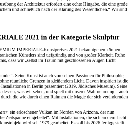
sübung der Architektur erfordert eine echte Hingabe, die eine große
chem und schließlich nach der Klärung des Wesentlichen.“ Wir sind
IALE 2021 in der Kategorie Skulptur
es PRAEMIUM IMPERIALE-Kunstpreises 2021 bekanntgeben können.
kanischen Künstlers sind tiefgründig und von großer Klarheit, Ruhe
ntnis, dass wir „selbst im Traum mit geschlossenen Augen Licht
bindet“. Seine Kunst ist auch von seinen Passionen für Philosophie,
hne räumliche Grenzen in gleißendem Licht. Davon inspiriert ist die
nstallationen in Berlin präsentiert (2019, Jüdisches Museum). Seine
nis dessen, was wir sehen, und spielt mit unserer Wahrnehmung – auch
 durch die wie durch einen Rahmen die Magie der sich verändernden
ater
, ein erloschener Vulkan im Norden von Arizona, der nun
he Zeitspanne eingebettet“. Mit Installationen, die sich an dem Licht
bjekt wird seit 1979 gearbeitet. Es soll bis 2026 fertiggestellt