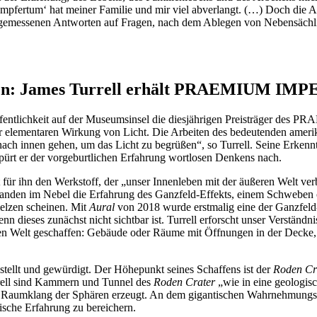
pfertum‘ hat meiner Familie und mir viel abverlangt. (…) Doch die Au
angemessenen Antworten auf Fragen, nach dem Ablegen von Nebensächli
en: James Turrell erhält PRAEMIUM IMPER
Öffentlichkeit auf der Museumsinsel die diesjährigen Preisträger d
der elementaren Wirkung von Licht. Die Arbeiten des bedeutenden ameri
 „nach innen gehen, um das Licht zu begrüßen“, so Turrell. Seine Erken
 spürt er der vorgeburtlichen Erfahrung wortlosen Denkens nach.
 für ihn den Werkstoff, der „unser Innenleben mit der äußeren Welt ver
Landen im Nebel die Erfahrung des Ganzfeld-Effekts, einem Schweben o
melzen scheinen. Mit
Aural
von 2018 wurde erstmalig eine der Ganzfeld-I
n dieses zunächst nicht sichtbar ist. Turrell erforscht unser Verständ
en Welt geschaffen: Gebäude oder Räume mit Öffnungen in der Decke,
estellt und gewürdigt. Der Höhepunkt seines Schaffens ist der
Roden Cr
urrell sind Kammern und Tunnel des
Roden Crater
„wie in eine geologisc
aumklang der Sphären erzeugt. An dem gigantischen Wahrnehmungskunsto
ische Erfahrung zu bereichern.