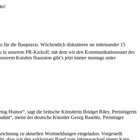
ts!
 für die Baupraxis. Wöchentlich diskutieren sie miteinander 15
zu in unserem PR-Kickoff, mit dem wir den Kommunikationsstart des
n unserem Kunden
Hauraton
gibt’s jetzt immer montags unter
g Humor“, sagt die britische Künstlerin Bridget Riley, Preisträgerin
ität“, meint der deutsche Künstler Georg Baselitz, Preisträger
szeichnung zu aktuellen Wortmeldungen eingeladen. Vorgestellt
sehr, dass wir den exklusiven Band zum Jahreswechsel einem Kreis