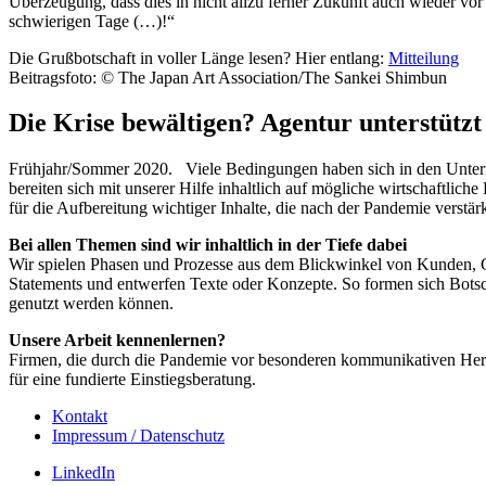
Überzeugung, dass dies in nicht allzu ferner Zukunft auch wieder vor
schwierigen Tage (…)!“
Die Grußbotschaft in voller Länge lesen? Hier entlang:
Mitteilung
Beitragsfoto: © The Japan Art Association/The Sankei Shimbun
Die Krise bewältigen? Agentur unterstützt
Frühjahr/Sommer 2020. Viele Bedingungen haben sich in den Untern
bereiten sich mit unserer Hilfe inhaltlich auf mögliche wirtschaftl
für die Aufbereitung wichtiger Inhalte, die nach der Pandemie verstär
Bei allen Themen sind wir inhaltlich in der Tiefe dabei
Wir spielen Phasen und Prozesse aus dem Blickwinkel von Kunden, Gä
Statements und entwerfen Texte oder Konzepte. So formen sich Botsc
genutzt werden können.
Unsere Arbeit kennenlernen?
Firmen, die durch die Pandemie vor besonderen kommunikativen Hera
für eine fundierte Einstiegsberatung.
Kontakt
Impressum / Datenschutz
LinkedIn