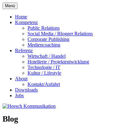
Zum
Menü
Inhalt
springen
Home
Kompetenz
Public Relations
Social Media / Blogger Relations
Corporate Publishing
Mediencoaching
Referenz
Wirtschaft / Handel
Hotellerie / Projektentwicklung
Technologie / IT
Kultur / Lifestyle
About
Kontakt/Anfahrt
Downloads
Jobs
Blog