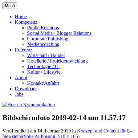
Zum
Menü
Inhalt
springen
Home
Kompetenz
Public Relations
Social Media / Blogger Relations
Corporate Publishing
Mediencoaching
Referenz
Wirtschaft / Handel
Hotellerie / Projektentwicklung
Technologie / IT
Kultur / Lifestyle
About
Kontakt/Anfahrt
Downloads
Jobs
Bildschirmfoto 2019-02-14 um 11.57.17
Veröffentlicht am
14. Februar 2019
in
Konzept und Content für E-
Newsletter
Volle Auflösung (510 × 165)