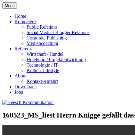
Zum
Menü
Inhalt
springen
Home
Kompetenz
Public Relations
Social Media / Blogger Relations
Corporate Publishing
Mediencoaching
Referenz
Wirtschaft / Handel
Hotellerie / Projektentwicklung
Technologie / IT
Kultur / Lifestyle
About
Kontakt/Anfahrt
Downloads
Jobs
160523_MS_liest Herrn Knigge gefällt da