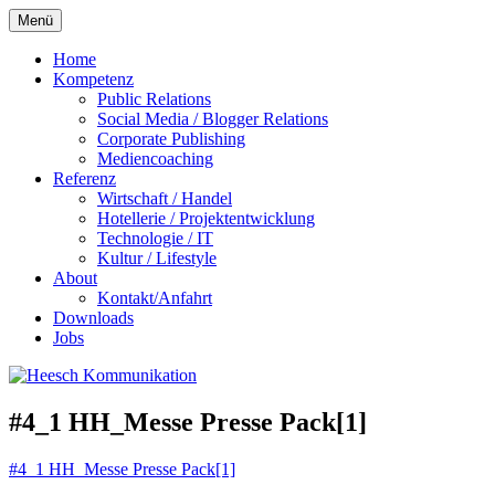
Zum
Menü
Inhalt
springen
Home
Kompetenz
Public Relations
Social Media / Blogger Relations
Corporate Publishing
Mediencoaching
Referenz
Wirtschaft / Handel
Hotellerie / Projektentwicklung
Technologie / IT
Kultur / Lifestyle
About
Kontakt/Anfahrt
Downloads
Jobs
#4_1 HH_Messe Presse Pack[1]
#4_1 HH_Messe Presse Pack[1]