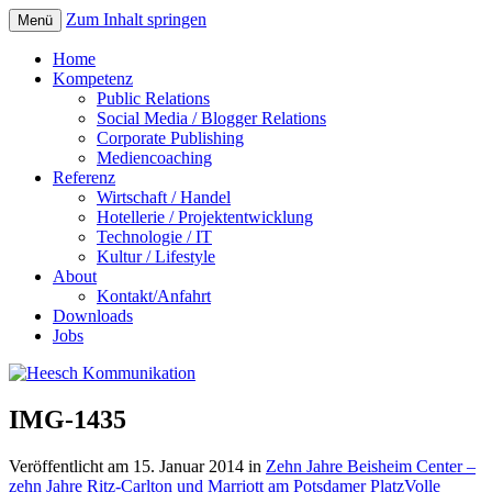
Zum Inhalt springen
Menü
Home
Kompetenz
Public Relations
Social Media / Blogger Relations
Corporate Publishing
Mediencoaching
Referenz
Wirtschaft / Handel
Hotellerie / Projektentwicklung
Technologie / IT
Kultur / Lifestyle
About
Kontakt/Anfahrt
Downloads
Jobs
IMG-1435
Veröffentlicht am
15. Januar 2014
in
Zehn Jahre Beisheim Center –
zehn Jahre Ritz-Carlton und Marriott am Potsdamer Platz
Volle