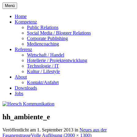
Zum
Menü
Inhalt
springen
Home
Kompetenz
Public Relations
Social Media / Blogger Relations
Corporate Publishing
Mediencoaching
Referenz
Wirtschaft / Handel
Hotellerie / Projektentwicklung
Technologie / IT
Kultur / Lifestyle
About
Kontakt/Anfahrt
Downloads
Jobs
hh_ambiente_e
Veröffentlicht am
1. September 2013
in
Neues aus der
Fasanenstrasse
Volle Auflösung (2000 × 1300)